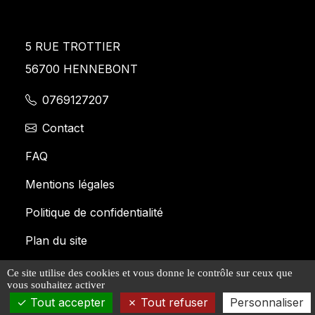
5 RUE TROTTIER
56700 HENNEBONT
0769127207
Contact
FAQ
Mentions légales
Politique de confidentialité
Plan du site
Nos Services
Ce site utilise des cookies et vous donne le contrôle sur ceux que
vous souhaitez activer
Tout accepter
Tout refuser
Personnaliser
Tous droits réservés | © AERIALGROUP